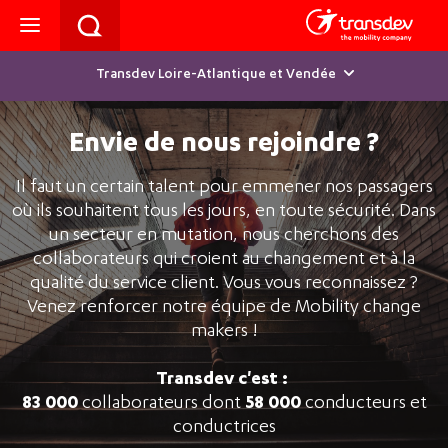
Transdev Loire-Atlantique et Vendée
Envie de nous rejoindre ?
Il faut un certain talent pour emmener nos passagers
où ils souhaitent tous les jours, en toute sécurité. Dans
un secteur en mutation, nous cherchons des
collaborateurs qui croient au changement et à la
qualité du service client. Vous vous reconnaissez ?
Venez renforcer notre équipe de Mobility change
makers !
Transdev c'est :
83 000
collaborateurs dont
58 000
conducteurs et
conductrices